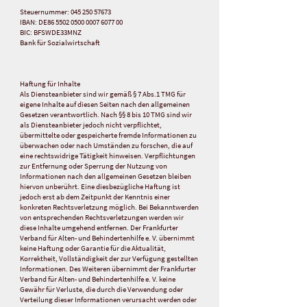
Steuernummer:
045 250 57673
IBAN: DE86 5502 0500 0007 6077 00
BIC: BFSWDE33MNZ
Bank für Sozialwirtschaft
Haftung für Inhalte
‍Als Diensteanbieter sind wir gemäß § 7 Abs.1 TMG für
eigene Inhalte auf diesen Seiten nach den allgemeinen
Gesetzen verantwortlich. Nach §§ 8 bis 10 TMG sind wir
als Diensteanbieter jedoch nicht verpflichtet,
übermittelte oder gespeicherte fremde Informationen zu
überwachen oder nach Umständen zu forschen, die auf
eine rechtswidrige Tätigkeit hinweisen. Verpflichtungen
zur Entfernung oder Sperrung der Nutzung von
Informationen nach den allgemeinen Gesetzen bleiben
hiervon unberührt. Eine diesbezügliche Haftung ist
jedoch erst ab dem Zeitpunkt der Kenntnis einer
konkreten Rechtsverletzung möglich. Bei Bekanntwerden
von entsprechenden Rechtsverletzungen werden wir
diese Inhalte umgehend entfernen. Der Frankfurter
Verband für Alten- und Behindertenhilfe e. V. übernimmt
keine Haftung oder Garantie für die Aktualität,
Korrektheit, Vollständigkeit der zur Verfügung gestellten
Informationen. Des Weiteren übernimmt der Frankfurter
Verband für Alten- und Behindertenhilfe e. V. keine
Gewähr für Verluste, die durch die Verwendung oder
Verteilung dieser Informationen verursacht werden oder