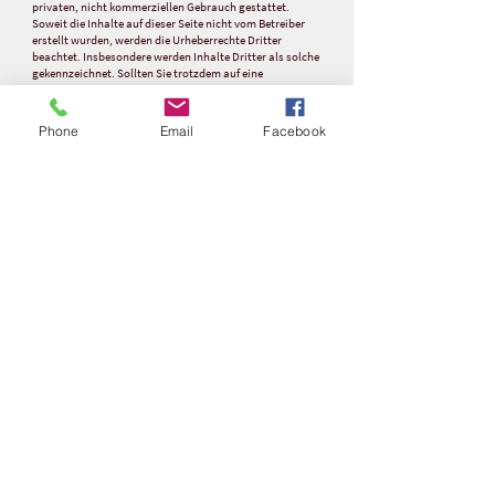
privaten, nicht kommerziellen Gebrauch gestattet.
Soweit die Inhalte auf dieser Seite nicht vom Betreiber
erstellt wurden, werden die Urheberrechte Dritter
beachtet. Insbesondere werden Inhalte Dritter als solche
gekennzeichnet. Sollten Sie trotzdem auf eine
Urheberrechtsverletzung aufmerksam werden, bitten wir
um einen entsprechenden Hinweis. Bei Bekanntwerden
von Rechtsverletzungen werden wir derartige Inhalte
Phone
Email
Facebook
umgehend entfernen.
Kommen Sie doch mal vorbei!
Wir freuen uns auf Sie!
Jetzt anrufen:
069 299 807 2219