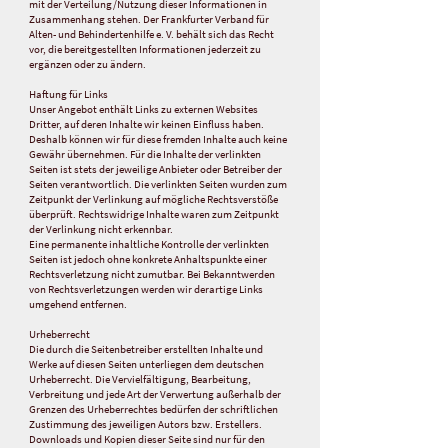
mit der Verteilung/Nutzung dieser Informationen in
Zusammenhang stehen. Der Frankfurter Verband für
Alten- und Behindertenhilfe e. V. behält sich das Recht
vor, die bereitgestellten Informationen jederzeit zu
ergänzen oder zu ändern.
Haftung für Links
Unser Angebot enthält Links zu externen Websites
Dritter, auf deren Inhalte wir keinen Einfluss haben.
Deshalb können wir für diese fremden Inhalte auch keine
Gewähr übernehmen. Für die Inhalte der verlinkten
Seiten ist stets der jeweilige Anbieter oder Betreiber der
Seiten verantwortlich. Die verlinkten Seiten wurden zum
Zeitpunkt der Verlinkung auf mögliche Rechtsverstöße
überprüft. Rechtswidrige Inhalte waren zum Zeitpunkt
der Verlinkung nicht erkennbar.
Eine permanente inhaltliche Kontrolle der verlinkten
Seiten ist jedoch ohne konkrete Anhaltspunkte einer
Rechtsverletzung nicht zumutbar. Bei Bekanntwerden
von Rechtsverletzungen werden wir derartige Links
umgehend entfernen.
Urheberrecht
Die durch die Seitenbetreiber erstellten Inhalte und
Werke auf diesen Seiten unterliegen dem deutschen
Urheberrecht. Die Vervielfältigung, Bearbeitung,
Verbreitung und jede Art der Verwertung außerhalb der
Grenzen des Urheberrechtes bedürfen der schriftlichen
Zustimmung des jeweiligen Autors bzw. Erstellers.
Downloads und Kopien dieser Seite sind nur für den